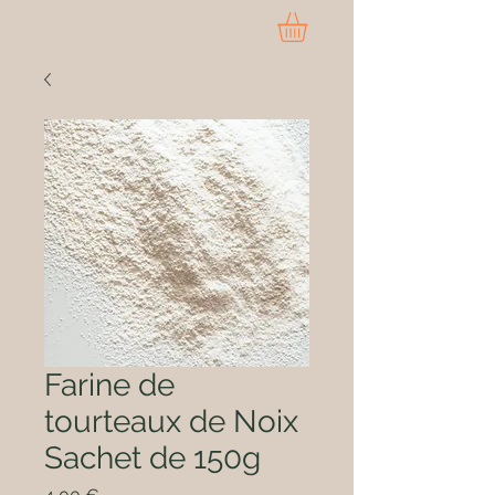
Farine de
tourteaux de Noix
Sachet de 150g
Prix